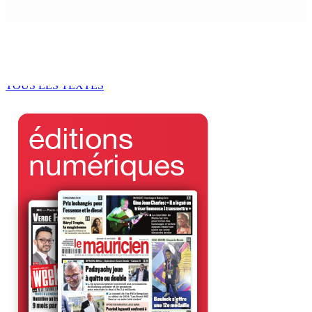
Enquête de l’ADSU : la première audition de Véronique
Leu-Govind a duré environ cinq heures au QG de l’ADSU
de Rose-Hill.
6 Août 2026 15h49
TOUS LES TEXTES