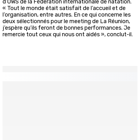
d’OWS de la Fédération internationale de natation.
« Tout le monde était satisfait de l’accueil et de
l’organisation, entre autres. En ce qui concerne les
deux sélectionnés pour le meeting de La Réunion,
j’espère qu’ils feront de bonnes performances. Je
remercie tout ceux qui nous ont aidés », conclut-il.
EN CONTINU
↻
PMQT | Projets d’infrastructure accélérés — Une
Project Monitoring and Implementation Unit en vue
6 Août 2026 10h00
« La situation est intenable » : à Ceuta, un millier de
jeunes migrants en attente de prise en charge
6 Août 2026 09h50