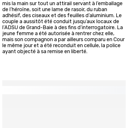
mis la main sur tout un attirail servant à l’emballage
de l’héroïne, soit une lame de rasoir, du ruban
adhésif, des ciseaux et des feuilles d’aluminium. Le
couple a aussitôt été conduit jusqu’aux locaux de
l’ADSU de Grand-Baie à des fins d’interrogatoire. La
jeune femme a été autorisée à rentrer chez elle,
mais son compagnon a par ailleurs comparu en Cour
le même jour et a été reconduit en cellule, la police
ayant objecté à sa remise en liberté.
EN CONTINU
↻
THÉÂTRE — Ce dimanche 9 à la Trup Sapsiway, Roches-
Brunes : Reprise de “Memwar Zenosid”
9 Août 2026 10h00