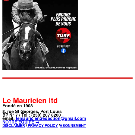
Le Mauricien ltd
Fondé en 1908
8, rue St Georges, Port Louis
BP N° 7 / Tel : (230) 207 8200
email:
lemauricien.redaction@gmail.com
NOTRE ÉQUIPE →
DISCLAIMER
/
PRIVACY POLICY
/
ABONNEMENT