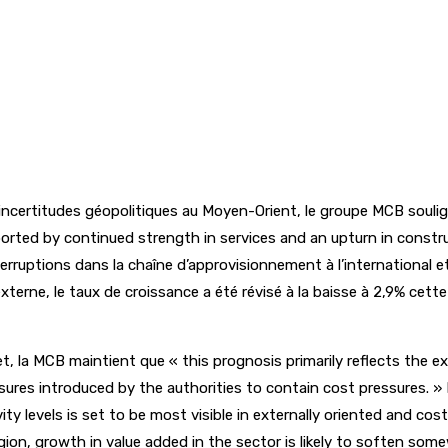
 incertitudes géopolitiques au Moyen-Orient, le groupe MCB souli
supported by continued strength in services and an upturn in cons
rruptions dans la chaîne d’approvisionnement à l’international et 
erne, le taux de croissance a été révisé à la baisse à 2,9% cett
t, la MCB maintient que « this prognosis primarily reflects the 
ures introduced by the authorities to contain cost pressures. 
y levels is set to be most visible in externally oriented and cost
egion, growth in value added in the sector is likely to soften som