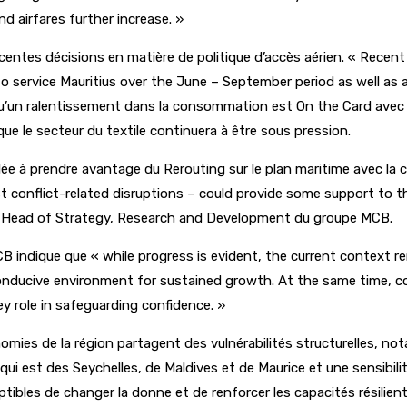
nd airfares further increase. »
récentes décisions en matière de politique d’accès aérien. « Rece
to service Mauritius over the June – September period as well as 
 qu’un ralentissement dans la consommation est On the Card avec 
ue le secteur du textile continuera à être sous pression.
elée à prendre avantage du Rerouting sur le plan maritime avec la
st conflict-related disruptions – could provide some support to th
le Head of Strategy, Research and Development du groupe MCB.
indique que « while progress is evident, the current context rend
e conducive environment for sustained growth. At the same time,
 key role in safeguarding confidence. »
nomies de la région partagent des vulnérabilités structurelles, n
 qui est des Seychelles, de Maldives et de Maurice et une sensibi
les de changer la donne et de renforcer les capacités résiliente