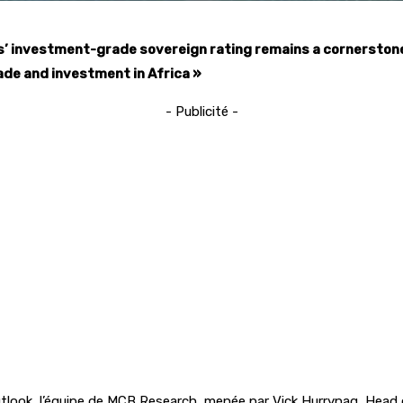
 investment-grade sovereign rating remains a cornerstone of
rade and investment in Africa »
- Publicité -
tlook, l’équipe de MCB Research, menée par Vick Hurrynag, Head