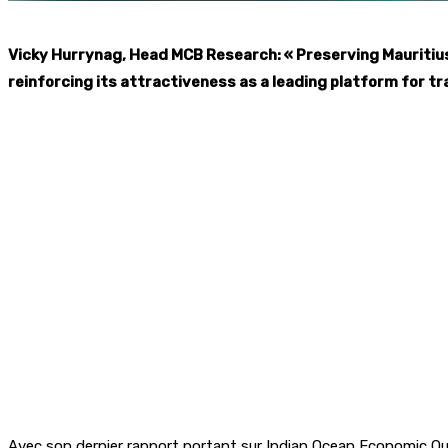
Vicky Hurrynag, Head MCB Research: « Preserving Mauritius’
reinforcing its attractiveness as a leading platform for t
Avec son dernier rapport portant sur Indian Ocean Economic Ou