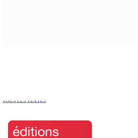
9 Août 2026 10h00
AÉROPORT SSR : Une famille interceptée avec Rs 1,5
million en devises
9 Août 2026 10h00
Échouages de mammifères marins : Un éléphant de mer
surveillé aux Salines, trois baleines à bec retrouvées
mortes au Sud
9 Août 2026 09h50
GM BUSINESS — Child Beyond Control : Un cadre
législatif plus efficace en préparation
9 Août 2026 09h00
TOUS LES TEXTES