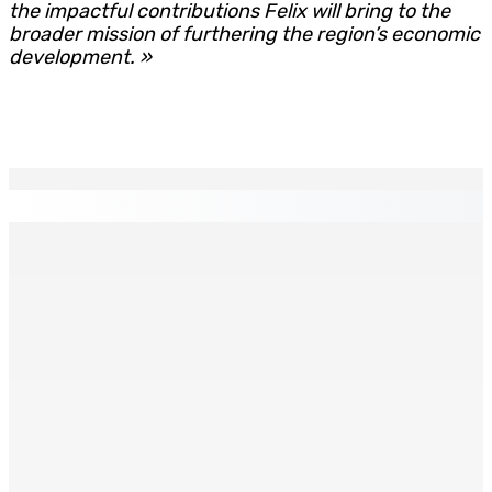
the impactful contributions Felix will bring to the
broader mission of furthering the region’s economic
development. »
EN CONTINU
↻
Face à la presse : Sydney Pierre : « Je ne regrette pas
mon vote »
9 Août 2026 12h00
Shirin Aumeeruddy-Cziffra, Speaker de l’Assemblée
nationale : « J’exerce mon autorité d’une manière plus
douce »
9 Août 2026 12h00