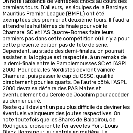
On note l’absence de véritables chocs au cours des
premiers tours. D’ailleurs, les équipes de la Barclays
Mauritius Premier League (BMPL) ont été
exemptées des premier et deuxième tours. Il faudra
attendre les huitièmes de finale pour voir le
Chamarel SC et l’AS Quatre-Bornes faire leurs
premiers pas dans cette compétition où il n’y a pour
cette présente édition pas de tête de série.
Cependant, au stade des demi-finales, on pourrait
assister, si la logique est respectée, à un remake de
la demi-finale entre le Pamplemousses SC et l’ASPL
2000. Pour cela, les Nordistes devront vaincre
Chamarel, puis passer le cap du CSSC, qualifié
directement pour les quarts. De l’autre côté, l’ASPL
2000 devra se défaire des PAS Mates et
éventuellement du Cercle de Joachim pour accéder
au dernier carré.
Reste qu’il devient un peu plus difficile de deviner les
éventuels vainqueurs des joutes respectives. On
note toutefois que les Sharks de Baladirou, de
Rodrigues, croiseront le fer avec les Port-Louis
Black Horns pour leur entrée en matière. Le