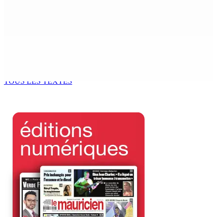
matière de wi-fi résidentiel
7 Août 2026 19h00
Fléaux sociaux | Conseil des Religions : Mobilisation
nationale en faveur de l’éducation civique et des
valeurs citoyennes
7 Août 2026 18h00
TOUS LES TEXTES