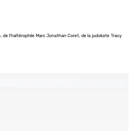
de l’haltérophile Marc Jonathan Coret, de la judokate Tracy
espere ki monn fer travay-la kouma bizin »