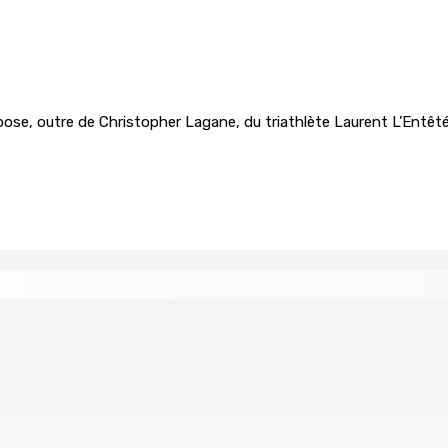
, outre de Christopher Lagane, du triathlète Laurent L’Entêté, 
n I-pad seront analysés par la DCA
Joe Lesjongard: »mo 
8 Août 2026 14h00
 au nom de la sécurité alimentaire