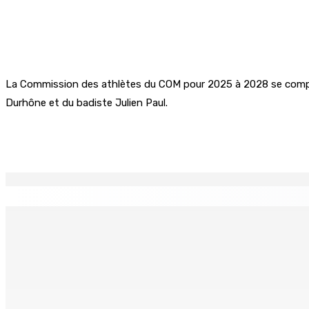
La Commission des athlètes du COM pour 2025 à 2028 se compose
Durhône et du badiste Julien Paul.
Partager
EN CONTINU
↻
LA-PRAIRIE — Crash d’un hydravion : Le tableau de bord et u
8 Août 2026 15h00
PLAISANCE — Station expérimentale : Un verger stratégique