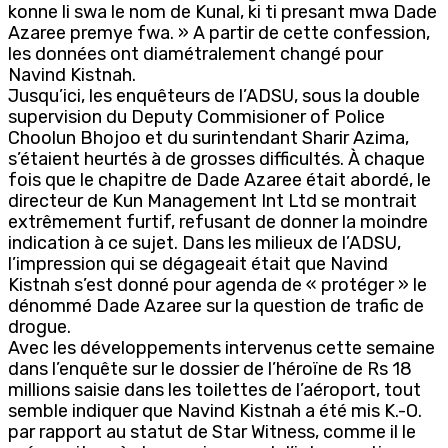
konne li swa le nom de Kunal, ki ti presant mwa Dade
Azaree premye fwa. » A partir de cette confession,
les données ont diamétralement changé pour
Navind Kistnah.
Jusqu’ici, les enquêteurs de l’ADSU, sous la double
supervision du Deputy Commisioner of Police
Choolun Bhojoo et du surintendant Sharir Azima,
s’étaient heurtés à de grosses difficultés. À chaque
fois que le chapitre de Dade Azaree était abordé, le
directeur de Kun Management Int Ltd se montrait
extrêmement furtif, refusant de donner la moindre
indication à ce sujet. Dans les milieux de l’ADSU,
l’impression qui se dégageait était que Navind
Kistnah s’est donné pour agenda de « protéger » le
dénommé Dade Azaree sur la question de trafic de
drogue.
Avec les développements intervenus cette semaine
dans l’enquête sur le dossier de l’héroïne de Rs 18
millions saisie dans les toilettes de l’aéroport, tout
semble indiquer que Navind Kistnah a été mis K.-O.
par rapport au statut de Star Witness, comme il le