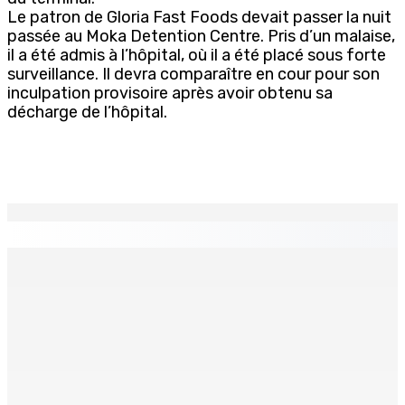
Le patron de Gloria Fast Foods devait passer la nuit
passée au Moka Detention Centre. Pris d’un malaise,
il a été admis à l’hôpital, où il a été placé sous forte
surveillance. Il devra comparaître en cour pour son
inculpation provisoire après avoir obtenu sa
décharge de l’hôpital.
EN CONTINU
↻
Franco Quirin : « Une position de stricte neutralité »
7 Août 2026 12h00
Océan Indien | Saisie de 157,5 kg de drogue : L’ex-JM
prend ses distances de la SUV et du gandia
7 Août 2026 11h49