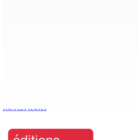
novembre 2024
7 Août 2026 09h00
Région : Stéphanie Anquetil admise à l’African Academy
for Women in Political Leadership
7 Août 2026 08h00
Réforme des pensions | En vue de la promulgation La
PKS demande à Gokhool de retenir son Assent
7 Août 2026 07h00
Port-Louis : Un jeune vend de la drogue près du
Marché Central
6 Août 2026 18h00
TOUS LES TEXTES