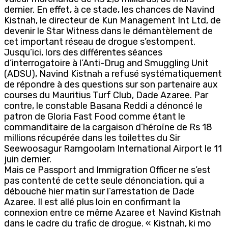
dernier. En effet, à ce stade, les chances de Navind
Kistnah, le directeur de Kun Management Int Ltd, de
devenir le Star Witness dans le démantèlement de
cet important réseau de drogue s’estompent.
Jusqu’ici, lors des différentes séances
d’interrogatoire à l’Anti-Drug and Smuggling Unit
(ADSU), Navind Kistnah a refusé systématiquement
de répondre à des questions sur son partenaire aux
courses du Mauritius Turf Club, Dade Azaree. Par
contre, le constable Basana Reddi a dénoncé le
patron de Gloria Fast Food comme étant le
commanditaire de la cargaison d’héroïne de Rs 18
millions récupérée dans les toilettes du Sir
Seewoosagur Ramgoolam International Airport le 11
juin dernier.
Mais ce Passport and Immigration Officer ne s’est
pas contenté de cette seule dénonciation, qui a
débouché hier matin sur l’arrestation de Dade
Azaree. Il est allé plus loin en confirmant la
connexion entre ce même Azaree et Navind Kistnah
dans le cadre du trafic de drogue. « Kistnah, ki mo