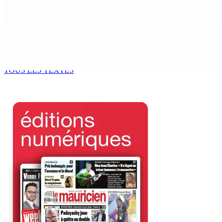
8 Août 2026 09h35
POLITIQUE : Bhadain réclame la démission de Leu-
Govind du Parlement
8 Août 2026 09h31
TOUS LES TEXTES