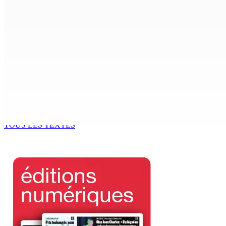
FCC | Réseau d’importation de drogue : Steven Moothoocur
7 Août 2026 15h00
CIMETIÈRE DE BOIS-MARCHAND : Une inconnue inhumée plus 
7 Août 2026 15h00
Beyond Westminster: The Sydney Pierre episode and Maurit
7 Août 2026 15h00
TOUS LES TEXTES