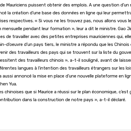
e Mauriciens puissent obtenir des emplois. A une question d’un re
ncé la création d’une base des données en ligne qui leur permettr
es respectives. « Si vous ne les trouvez pas, nous allons vous les
n mensuelle pendant leur formation », leur a dit le ministre. Gao J
e travailler avec des petites entreprises mauriciennes qui, elles,
n-d’oeuvre d’un pays tiers, le ministre a répondu que les Chinois 
nir des travailleurs des pays qui se trouvent sur la liste du gouv
sitent des travailleurs chinois », a-t-il souligné, avant de laiss
érentes langues à l’intention des travailleurs étrangers sur les lois
Il a aussi annoncé la mise en place d’une nouvelle plateforme en lig
Chen Yua.
chinoises que si Maurice a réussi sur le plan économique, c’est g
ontribution dans la construction de notre pays », a-t-il déclaré.