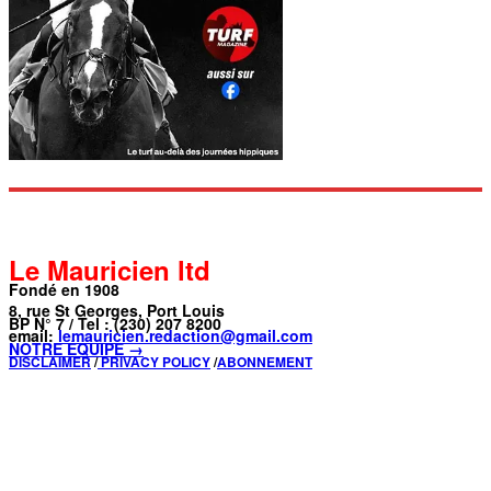
Le Mauricien ltd
Fondé en 1908
8, rue St Georges, Port Louis
BP N° 7 / Tel : (230) 207 8200
email:
lemauricien.redaction@gmail.com
NOTRE ÉQUIPE →
DISCLAIMER
/
PRIVACY POLICY
/
ABONNEMENT