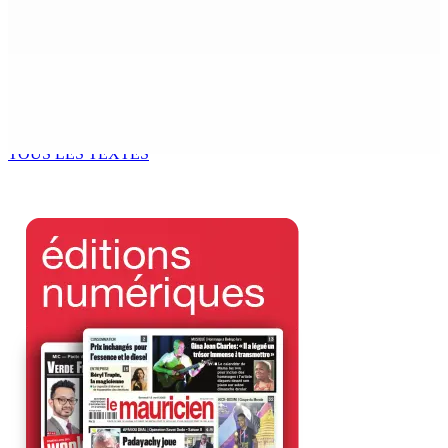
6 Août 2026 14h00
Kugan Parapen, Junior Minister à la Sécurité sociale «
Le processus de décolonisation est toujours inachevé
»
6 Août 2026 13h00
TOUS LES TEXTES