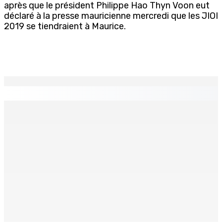
après que le président Philippe Hao Thyn Voon eut
déclaré à la presse mauricienne mercredi que les JIOI
2019 se tiendraient à Maurice.
EN CONTINU
↻
Face à la presse : Sydney Pierre : « Je ne regrette pas
mon vote »
9 Août 2026 12h00
Shirin Aumeeruddy-Cziffra, Speaker de l’Assemblée
nationale : « J’exerce mon autorité d’une manière plus
douce »
9 Août 2026 12h00