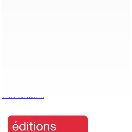
9 Août 2026 10h00
AÉROPORT SSR : Une famille interceptée avec Rs 1,5
million en devises
9 Août 2026 10h00
Échouages de mammifères marins : Un éléphant de mer
surveillé aux Salines, trois baleines à bec retrouvées
mortes au Sud
9 Août 2026 09h50
GM BUSINESS — Child Beyond Control : Un cadre
législatif plus efficace en préparation
9 Août 2026 09h00
TOUS LES TEXTES