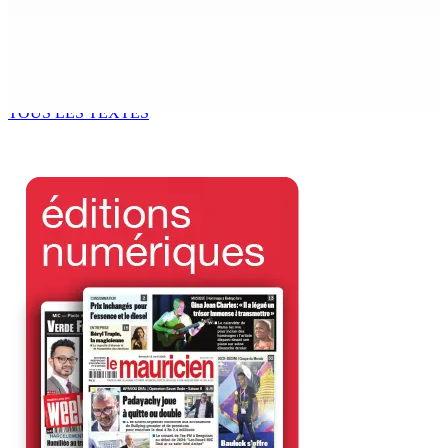
Week-End Interview : Vimal Gungadin, CEO de Mauritius
Telecom : « Nous avons réussi à faire pas mal de choses
en un an »
10 Août 2026 10h00
TOUS LES TEXTES