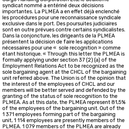
syndicat nommé a entériné deux décisions
importantes. La PLMEA a en effet déjà enclenché
les procédures pour une reconnaissance syndicale
exclusive dans le port. Des poursuites judiciaires
sont en outre prévues contre certains syndicalistes.
Dans la conjoncture, les dirigeants de la PLMEA
présentent la décision de faire les applications
nécessaires pour une « sole recognition » comme
étant historique. « Through this letter the PLMEA is
formally applying under section 37 (2) (a) of the
Employment Relations Act to be recognized as the
sole bargaining agent at the CHCL of the bargaining
unit referred above. The Union is of the opinion that
the interest of the employees of CHCL and our
members will be better served and defended by the
granting of the status of sole recognition to the
PLMEA. As at this date, the PLMEA represent 81,5%
of the employees of the bargaining unit. Out of the
1 371 employees forming part of the bargaining
unit, 1 114 employees are presently members of the
PLMEA. 1 079 members of the PLMEA are already