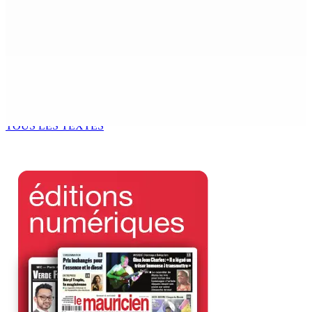
MONDE ESTUDIANTIN | Municipalité de Port-Louis —
NAFCO : Concours national de débat prévu le jeudi 13
6 Août 2026 14h00
Kugan Parapen, Junior Minister à la Sécurité sociale «
Le processus de décolonisation est toujours inachevé
»
6 Août 2026 13h00
TOUS LES TEXTES