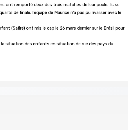
iens ont remporté deux des trois matches de leur poule. Ils se
uarts de finale, l’équipe de Maurice n’a pas pu rivaliser avec le
nt (Safire) ont mis le cap le 26 mars dernier sur le Brésil pour
 la situation des enfants en situation de rue des pays du
n Jeetoo meurt écrasé sous une voiture en panne