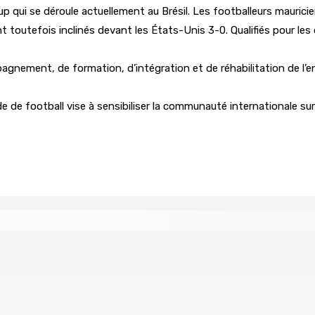
Cup qui se déroule actuellement au Brésil. Les footballeurs mauric
t toutefois inclinés devant les États-Unis 3-0. Qualifiés pour les q
nement, de formation, d’intégration et de réhabilitation de l’enfa
 de football vise à sensibiliser la communauté internationale sur
 baroud d’honneur syndical à la State House, lundi
 Rs 48 000
(IN)SÉCURITÉ ROUTIÈRE — Crève-cœur : Salma