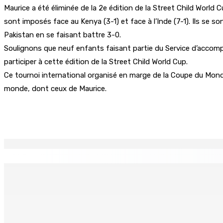
Maurice a été éliminée de la 2e édition de la Street Child World 
sont imposés face au Kenya (3-1) et face à l’Inde (7-1). Ils se son
Pakistan en se faisant battre 3-0.
Soulignons que neuf enfants faisant partie du Service d’accompag
participer à cette édition de la Street Child World Cup.
Ce tournoi international organisé en marge de la Coupe du Monde
monde, dont ceux de Maurice.
Partager
EN CONTINU
↻
BUDGET AFTERMATH — Réforme de la pension — Finance Bill :
8 Août 2026 10h00
Logement : Re 1 pour les ménages aux revenus inférieurs à