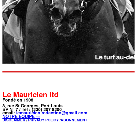
Le Mauricien ltd
Fondé en 1908
8, rue St Georges, Port Louis
BP N° 7 / Tel : (230) 207 8200
email:
lemauricien.redaction@gmail.com
NOTRE ÉQUIPE →
DISCLAIMER
/
PRIVACY POLICY
/
ABONNEMENT