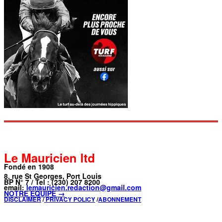
Le Mauricien ltd
Fondé en 1908
8, rue St Georges, Port Louis
BP N° 7 / Tel : (230) 207 8200
email:
lemauricien.redaction@gmail.com
NOTRE ÉQUIPE →
DISCLAIMER
/
PRIVACY POLICY
/
ABONNEMENT