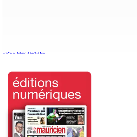
Antananarivo : 27e Foire internationale de l’économie rural
6 Août 2026 16h00
Enquête de l’ADSU : la première audition de Véronique Leu-
6 Août 2026 15h49
TOUS LES TEXTES