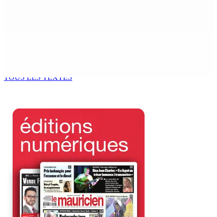
d’une vaste opération de la CID
8 Août 2026 09h00
Corps para-publics | Procurements — CEB : L’IRP annule
l’octroi d’un contrat de Rs 36,7 M
8 Août 2026 07h00
TOUS LES TEXTES