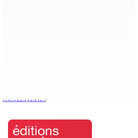
TRAFIC DE DROGUE — Saisie de 157,5 kg de cannabis à
La-Réunion : L’axe Chimajee/Govind confirmé avec
l’ombre de Franklin planant
8 Août 2026 16h00
FERNEY : Un motocycliste entre la vie et la mort après
une collision
8 Août 2026 16h00
LA-PRAIRIE — Crash d’un hydravion : Le tableau de bord
et un I-pad seront analysés par la DCA
8 Août 2026 15h00
TOUS LES TEXTES