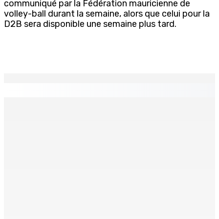
communiqué par la Fédération mauricienne de
volley-ball durant la semaine, alors que celui pour la
D2B sera disponible une semaine plus tard.
EN CONTINU
↻
ENTREPRISE — Kumo : Jenna Wong, pâtissière,
sculptrice de douceurs
9 Août 2026 11h00
THÉÂTRE — Ce dimanche 9 à la Trup Sapsiway, Roches-
Brunes : Reprise de “Memwar Zenosid”
9 Août 2026 10h00
AÉROPORT SSR : Une famille interceptée avec Rs 1,5