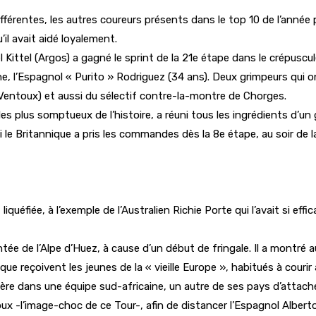
ifférentes, les autres coureurs présents dans le top 10 de l’année 
il avait aidé loyalement.
Kittel (Argos) a gagné le sprint de la 21e étape dans le crépuscul
ne, l’Espagnol « Purito » Rodriguez (34 ans). Deux grimpeurs qui o
entoux) et aussi du sélectif contre-la-montre de Chorges.
 les plus somptueux de l’histoire, a réuni tous les ingrédients d
 le Britannique a pris les commandes dès la 8e étape, au soir de la
éfiée, à l’exemple de l’Australien Richie Porte qui l’avait si efficac
tée de l’Alpe d’Huez, à cause d’un début de fringale. Il a montré
que reçoivent les jeunes de la « vieille Europe », habitués à courir 
ière dans une équipe sud-africaine, un autre de ses pays d’attac
x -l’image-choc de ce Tour-, afin de distancer l’Espagnol Albert