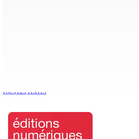
Antananarivo : 27e Foire internationale de l’économie rural
6 Août 2026 16h00
Enquête de l’ADSU : la première audition de Véronique Leu-
6 Août 2026 15h49
Madagascar : La Banque centrale relève son taux directeur
6 Août 2026 15h00
ACCESS TO JUSTICE IN MAURITIUS : If This Can Happen to a Se
6 Août 2026 15h00
TOUS LES TEXTES