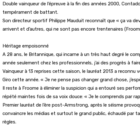
Double vainqueur de l’épreuve à la fin des années 2000, Contador
tempérament de battant.
Son directeur sportif Philippe Mauduit reconnaît que « ça va de
arrivent et d’autres, qui ne sont pas encore trentenaires (Froom
Héritage empoisonné
A 28 ans, le Britannique, qui incarne à un très haut degré le compr
année seulement chez les professionnels, j’ai des progrès à fair
Vainqueur à 13 reprises cette saison, le lauréat 2013 a reconnu 
Giro cette année. « Je ne pense pas changer grand chose, j’espèr
Il reste à Froome à éliminer la suspicion qui a entouré ses perf
répété maintes fois de sa voix douce: « Je le comprends par rappo
Premier lauréat de l’ère post-Armstrong, après le séisme provoqué
convaincre les médias et surtout le grand public, échaudé par ta
règles.
Partager