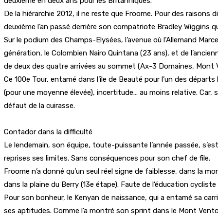
deuxième en deux ans pour les Britanniques.
De la hiérarchie 2012, il ne reste que Froome. Pour des raisons d
deuxième l’an passé derrière son compatriote Bradley Wiggins qu’
Sur le podium des Champs-Elysées, l’avenue où l’Allemand Marcel 
génération, le Colombien Nairo Quintana (23 ans), et de l’ancien
de deux des quatre arrivées au sommet (Ax-3 Domaines, Mont V
Ce 100e Tour, entamé dans l’île de Beauté pour l’un des départs
(pour une moyenne élevée), incertitude… au moins relative. Car, si
défaut de la cuirasse.
Contador dans la difficulté
Le lendemain, son équipe, toute-puissante l’année passée, s’est liqu
reprises ses limites. Sans conséquences pour son chef de file.
Froome n’a donné qu’un seul réel signe de faiblesse, dans la mon
dans la plaine du Berry (13e étape). Faute de l’éducation cycliste 
Pour son bonheur, le Kenyan de naissance, qui a entamé sa carr
ses aptitudes. Comme l’a montré son sprint dans le Mont Ventou