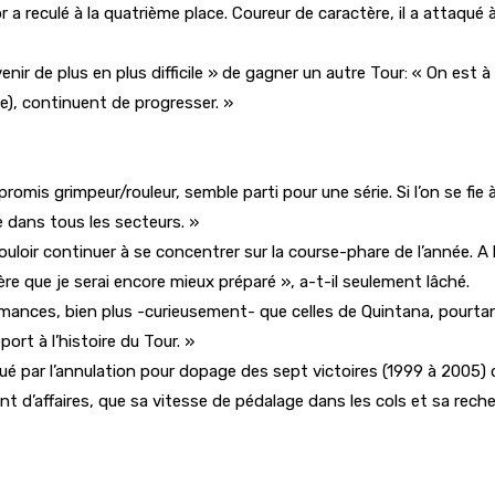
 a reculé à la quatrième place. Coureur de caractère, il a attaqué
venir de plus en plus difficile » de gagner un autre Tour: « On e
e), continuent de progresser. »
omis grimpeur/rouleur, semble parti pour une série. Si l’on se fie à 
e dans tous les secteurs. »
vouloir continuer à se concentrer sur la course-phare de l’année. 
e que je serai encore mieux préparé », a-t-il seulement lâché.
ormances, bien plus -curieusement- que celles de Quintana, pourta
rt à l’histoire du Tour. »
 par l’annulation pour dopage des sept victoires (1999 à 2005) de 
nt d’affaires, que sa vitesse de pédalage dans les cols et sa rec