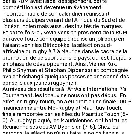
par la RUM avec l’aide des sponsors, cette
compétition est devenue un évènement
incontournable de son calendrier réunissant
plusieurs équipes venant de l’Afrique du Sud et de
l’océan Indien mais aussi, des invités de marques.
Et cette fois-ci, Kevin Venkiah président de la RUM
qui avec toute son équipe a réalisé un joli coup en
faisant venir les Blitzbokke, la sélection sud-
africaine du rugby à 7 à Maurice dans le cadre de la
promotion de ce sport dans le pays, qui est toujours
en phase de développement. Ainsi, Werner Kok,
Philip Snyman et Stephan Dippenaar et compagnie
avaient échangé quelques passes et ont donné des
conseils aux jeunes rugbymen.
Au niveau des résultats à l’AfrAsia International 7’s
Tournament, les locaux ne nous ont pas déçus. En
effet, en rugby touch, on a eu droit à une finale 100 %
mauricienne entre Mo-Rugby et Mauritius Touch,
finale remportée par les filles du Maurtius Touch (5-
0). Au rugby plaqué, les Mauriciennes ont battu les
Réunionnaises des XV Dyonisien (7-5). Chez les
garçons, la sélection n’a pu faire le poids face aux