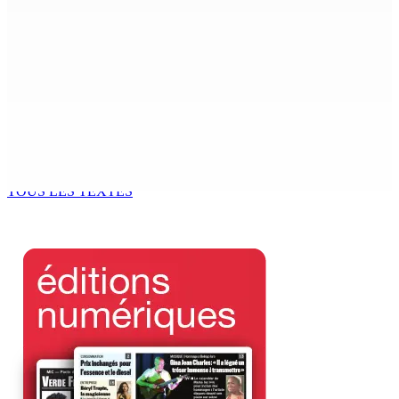
MONDE ESTUDIANTIN | Municipalité de Port-Louis —
NAFCO : Concours national de débat prévu le jeudi 13
6 Août 2026 14h00
Kugan Parapen, Junior Minister à la Sécurité sociale «
Le processus de décolonisation est toujours inachevé
»
6 Août 2026 13h00
TOUS LES TEXTES