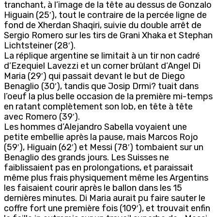
tranchant, à l’image de la tête au dessus de Gonzalo
Higuain (25′), tout le contraire de la percée ligne de
fond de Xherdan Shaqiri, suivie du double arrêt de
Sergio Romero sur les tirs de Grani Xhaka et Stephan
Lichtsteiner (28′).
La réplique argentine se limitait à un tir non cadré
d’Ezequiel Lavezzi et un corner brûlant d’Angel Di
Maria (29′) qui passait devant le but de Diego
Benaglio (30′), tandis que Josip Drmi? tuait dans
l’oeuf la plus belle occasion de la première mi-temps
en ratant complètement son lob, en tête à tête
avec Romero (39′).
Les hommes d’Alejandro Sabella voyaient une
petite embellie après la pause, mais Marcos Rojo
(59′), Higuain (62′) et Messi (78′) tombaient sur un
Benaglio des grands jours. Les Suisses
ne
faiblissaient pas en prolongations, et paraissait
même plus frais physiquement même les Argentins
les faisaient courir après le ballon dans les 15
dernières minutes. Di Maria aurait pu faire sauter le
coffre fort une première fois (109′), et trouvait enfin