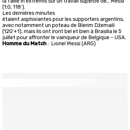
la faille in extremis sur un travail superbe de… Messi
(1:0, 118′).
Les dernières minutes
étaient asphixiantes pour les supporters argentins,
avec notamment un poteau de Blerim Džemaili
(120’+1), mais ils ont iront bel et bien à Brasilia le 5
juillet pour affronter le vainqueur de Belgique – USA.
Homme du Match
: Lionel Messi (ARG)
EN CONTINU
↻
TPLink Open Day :MT récompensée pour l’innovation en
matière de wi-fi résidentiel
7 Août 2026 19h00
Fléaux sociaux | Conseil des Religions : Mobilisation