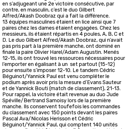
en s’adjugeant une 2e victoire consécutive, par
contre, en masculin, c’est le duo Gilbert
Alfred/Akash Doobraz qui a fait la différence.
13 équipes masculines étaient en lice ainsi que 7
paires chez les dames étaient engagées. Chez les
messieurs, ils étaient répartis en 4 poules, A, B, C et
D. Le duo Gilbert Alfred/Akash Doobraz, qui n’avait
pas pris part à la première manche, ont dominé en
finale la paire Olivier Harel/Adam Augustin. Menés
12-15, ils ont trouvé les ressources nécessaires pour
l’emporter en égalisant à un set partout (15-12)
pour ensuite s’imposer 12-10. Le tandem Cédric
Béguinot/Yannick Paul est venu compléter le
podium après avoir pris la mesure d’Evans Sauteur
et de Yannick Bouti (match de classement), 21-13.
Pour rappel, la victoire était revenue au duo Jude
Spéville/Bertrand Samoisy lors de la première
manche. Ils conservent toufefois les commandes
du classement avec 150 points devant les paires
Pascal Ava/Nicolas Herisson et Cédric
Béguinot/Yannick Paul, qui comptent 140 unités