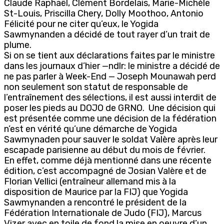
Claude Raphaël, Clément Bordelais, Marie-Michèle
St-Louis, Priscilla Chery, Dolly Moothoo, Antonio
Félicité pour ne citer qu’eux, le Yogida
Sawmynanden a décidé de tout rayer d’un trait de
plume.
Si on se tient aux déclarations faites par le ministre
dans les journaux d’hier —ndlr: le ministre a décidé de
ne pas parler à Week-End — Joseph Mounawah perd
non seulement son statut de responsable de
l’entraînement des sélections, il est aussi interdit de
poser les pieds au DOJO de GRNO. Une décision qui
est présentée comme une décision de la fédération
n’est en vérité qu’une démarche de Yogida
Sawmynaden pour sauver le soldat Valère après leur
escapade parisienne au début du mois de février.
En effet, comme déjà mentionné dans une récente
édition, c’est accompagné de Josian Valère et de
Florian Vellici (entraîneur allemand mis à la
disposition de Maurice par la FIJ) que Yogida
Sawmynanden a rencontré le président de la
Fédération Internationale de Judo (FIJ), Marcus
Vizer avec en toile de fond la mise en oeuvre d’un