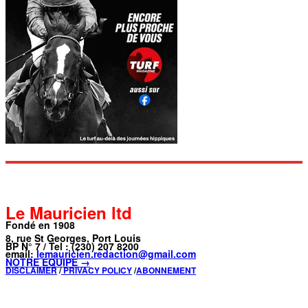
Le Mauricien ltd
Fondé en 1908
8, rue St Georges, Port Louis
BP N° 7 / Tel : (230) 207 8200
email:
lemauricien.redaction@gmail.com
NOTRE ÉQUIPE →
DISCLAIMER
/
PRIVACY POLICY
/
ABONNEMENT