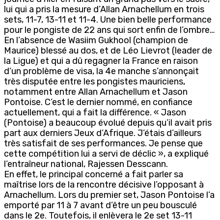
lui qui a pris la mesure d’Allan Arnachellum en trois
sets, 11-7, 13-11 et 11-4. Une bien belle performance
pour le pongiste de 22 ans qui sort enfin de l’ombre…
En l’absence de Wasiim Gukhool (champion de
Maurice) blessé au dos, et de Léo Lievrot (leader de
la Ligue) et qui a dû regagner la France en raison
d’un problème de visa, la 4e manche s’annonçait
très disputée entre les pongistes mauriciens,
notamment entre Allan Arnachellum et Jason
Pontoise. C’est le dernier nommé, en confiance
actuellement, qui a fait la différence. « Jason
(Pontoise) a beaucoup évolué depuis qu’il avait pris
part aux derniers Jeux d’Afrique. J’étais d’ailleurs
très satisfait de ses performances. Je pense que
cette compétition lui a servi de déclic », a expliqué
l’entraîneur national, Rajessen Desscann.
En effet, le principal concerné a fait parler sa
maîtrise lors de la rencontre décisive l’opposant à
Arnachellum. Lors du premier set, Jason Pontoise l’a
emporté par 11 à 7 avant d’être un peu bousculé
dans le 2e. Toutefois, il enlèvera le 2e set 13-11