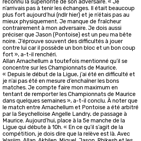
reconnu la supériorité de son adversaire. « Je
n’arrivais pas à tenir les échanges. Il était beaucoup
plus fort aujourd’hui (ndlr hier) et je n’étais pas au
mieux physiquement. Je manque de fraîcheur
contrairement à mon adversaire. Je dois aussi
préciser que Jason (Pontoise) est un peu ma bête
noire. J’éprouve souvent des difficultés à jouer
contre lui car il possède un bon bloc et un bon coup
fort », a-t-il renchéri.
Allan Arnachellum a toutefois mentionné qu’il se
concentre sur les Championnats de Maurice.
« Depuis le début de la Ligue, j’ai été en difficulté et
je n’ai pas été en mesure d’enchaîner les bons
matches. Je compte faire mon maximum en
tentant de remporter les Championnats de Maurice
dans quelques semaines », a-t-il conclu. À noter que
le match entre Arnachellum et Pontoise a été arbitré
par la Seychelloise Angelle Landry, de passage à
Maurice. Aujourd’hui, place à la 5e manche de la
Ligue qui débute à 10h. « En ce qu’il s’agit de la
compétition, je dois dire que la relève est là. Avec
Wasiim, Allan, Akhilen, Miguel, Jason, Rhikesh et les