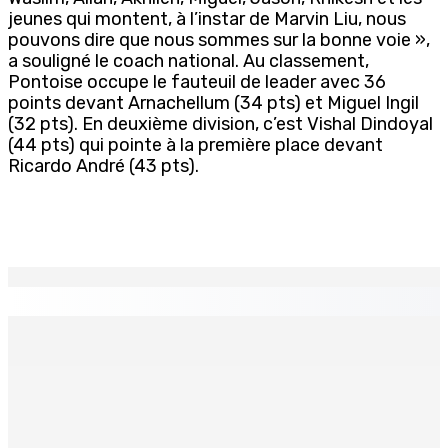
jeunes qui montent, à l’instar de Marvin Liu, nous
pouvons dire que nous sommes sur la bonne voie »,
a souligné le coach national. Au classement,
Pontoise occupe le fauteuil de leader avec 36
points devant Arnachellum (34 pts) et Miguel Ingil
(32 pts). En deuxième division, c’est Vishal Dindoyal
(44 pts) qui pointe à la première place devant
Ricardo André (43 pts).
EN CONTINU
↻
Réforme des pensions | En vue de la promulgation La
PKS demande à Gokhool de retenir son Assent
7 Août 2026 07h00