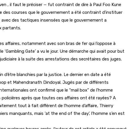
n , il faut le préciser — fut contraint de dire à Paul Foo Kune
ge des courses que le gouvernement a été contraint d’instituer
plés avec des tactiques insensées que le gouvernement a
x partants.
 des affaires, notamment avec son bras de fer qui l’oppose à
e le ‘Gambling Gate’ a vu le jour. Une démarche qui avait pour but
iciaire à la suite des arrestations des secrétaires des juges.
 d’être blanchies par la justice. Le dernier en date a été
jroop et Mahendranath Dindoyal. Jugés par de différents
 internationales ont confirmé que le “mail box” de l’homme
és policières après que toutes ces affaires ont été rayées? A
tement tout à fait différent de l’homme d’affaire, Thierry
papiers manquants, mais ‘at the end of the day’, l’homme s’en est
ine quelques heures après, l’auteur de cet article a été convoqué