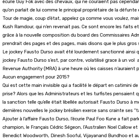
écurie Guy Fok avec des chevaux, qui ne couraient pas cependan
qu’on parlait de lui comme le principal propriétaire de la défu
Tour de magie, coup d’état, appelez ça comme vous voulez, mais c
Kush Ramdour, qui n’en revenait pas. Ce sont encore les faits
grâce à la nouvelle composition du board des Commissaires Adm
prendrait des pages et des pages, mais disons que le plus gros s
Le jockey Fausto Durso avait été lourdement sanctionné ainsi que 
jockey Fausto Durso s’est, par contre, volatilisé grace à un vol
Revenue Authority (MRA) à une heure où les caisses n’auraient p
Aucun engagement pour 2015?
Qui est cette main invisible qui a facilité le départ en catimini
prise? Alors que les Administrateurs et les turfistes pensaient
la sanction telle qu’elle était libellée autorisait Fausto Durso à
dernières nouvelles le jockey brésilien exerce sans crainte ses “
Ajouter à l’affaire Fausto Durso, l’écurie Paul Foo Kune a fait pa
champion, le Français Cédric Ségeon, l’Australien Noel Callow et 
Benedict Woodworth, Dinesh Sooful, Vijayanand Bundhoo et autr