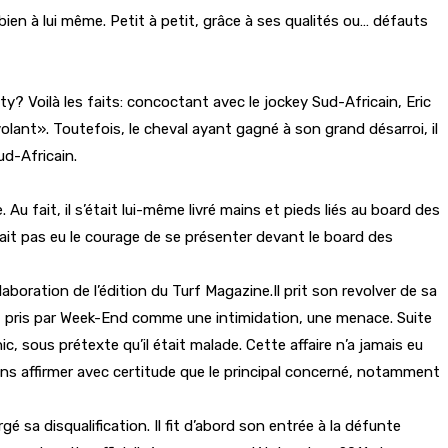
t bien à lui même. Petit à petit, grâce à ses qualités ou… défauts
y? Voilà les faits: concoctant avec le jockey Sud-Africain, Eric
olant». Toutefois, le cheval ayant gagné à son grand désarroi, il
ud-Africain.
Au fait, il s’était lui-même livré mains et pieds liés au board des
avait pas eu le courage de se présenter devant le board des
aboration de l’édition du Turf Magazine.Il prit son revolver de sa
ut pris par Week-End comme une intimidation, une menace. Suite
inic, sous prétexte qu’il était malade. Cette affaire n’a jamais eu
ons affirmer avec certitude que le principal concerné, notamment
sa disqualification. Il fit d’abord son entrée à la défunte