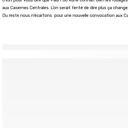
aux Casernes Centrales. L’on serait tenté de dire plus ça change
Du reste nous n’écartons pour une nouvelle convocation aux Ca
Partager
EN CONTINU
↻
TPLink Open Day :MT récompensée pour l’innovation en matiè
7 Août 2026 19h00
Fléaux sociaux | Conseil des Religions : Mobilisation nation
7 Août 2026 18h00
MONTAGNE-LONGUE : Grièvement brûlée après que ses vêtem
7 Août 2026 17h00