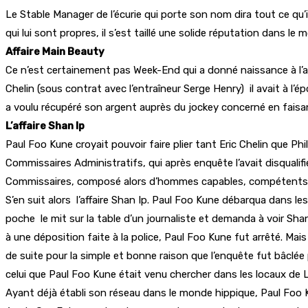
Le Stable Manager de l’écurie qui porte son nom dira tout ce qu’il 
qui lui sont propres, il s’est taillé une solide réputation dans le
Affaire Main Beauty
Ce n’est certainement pas Week-End qui a donné naissance à l’aff
Chelin (sous contrat avec l’entraîneur Serge Henry) il avait à l’
a voulu récupéré son argent auprès du jockey concerné en faisan
L’affaire Shan Ip
Paul Foo Kune croyait pouvoir faire plier tant Eric Chelin que Phi
Commissaires Administratifs, qui après enquête l’avait disqualifi
Commissaires, composé alors d’hommes capables, compétents 
S’en suit alors l’affaire Shan Ip. Paul Foo Kune débarqua dans le
poche le mit sur la table d’un journaliste et demanda à voir Sh
à une déposition faite à la police, Paul Foo Kune fut arrêté. Mais au
de suite pour la simple et bonne raison que l’enquête fut bâclé
celui que Paul Foo Kune était venu chercher dans les locaux de Le
Ayant déjà établi son réseau dans le monde hippique, Paul Foo Ku