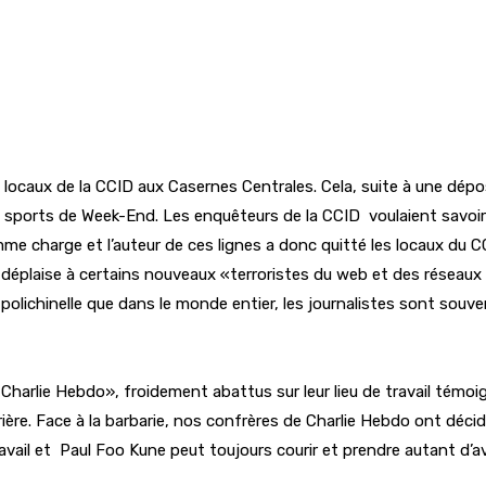
es locaux de la CCID aux Casernes Centrales. Cela, suite à une d
 sports de Week-End. Les enquêteurs de la CCID voulaient savoir
mme charge et l’auteur de ces lignes a donc quitté les locaux du 
 déplaise à certains nouveaux «terroristes du web et des réseaux
e polichinelle que dans le monde entier, les journalistes sont sou
«Charlie Hebdo», froidement abattus sur leur lieu de travail témo
ière. Face à la barbarie, nos confrères de Charlie Hebdo ont déci
vail et Paul Foo Kune peut toujours courir et prendre autant d’avanc