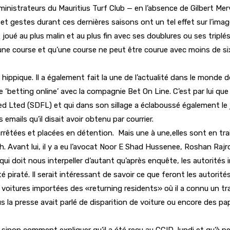
nistrateurs du Mauritius Turf Club — en l’absence de Gilbert Merve
t gestes durant ces dernières saisons ont un tel effet sur l’ima
t joué au plus malin et au plus fin avec ses doublures ou ses tri
 une course et qu’une course ne peut être courue avec moins de si
 hippique. Il a également fait la une de l’actualité dans le monde
 le ‘betting online’ avec la compagnie Bet On Line. C’est par lui qu
 Lted (SDFL) et qui dans son sillage a éclaboussé également le jud
s emails qu’il disait avoir obtenu par courrier.
rrêtées et placées en détention. Mais une à une,elles sont en train
h. Avant lui, il y a eu l’avocat Noor E Shad Hussenee, Roshan Ra
 qui doit nous interpeller d’autant qu’après enquête, les autorités
é piraté. Il serait intéressant de savoir ce que feront les autorit
oitures importées des «returning residents» où il a connu un trai
vous la presse avait parlé de disparition de voiture ou encore des 
sinon comment expliquer qu’il a été reçu au CCID, lundi et qu’à pe