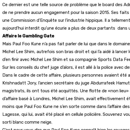
Ce dernier est une telle source de problème que le board des Admi
de ne prendre aucun engagement pour la saison 2015. Ses faits e
une Commission d’Enquête sur l’industrie hippique. Il a tellemen
aujourd’hui interdit qu’une écurie a plus de deux partants dans
Affaire le Gambling Gate
Mais Paul Foo Kune n’a pas fait parler de lui que dans le domaine
Michel Lee Shim, autrefois son bras droit et qui l’a aidé à lancer
d’en finir avec Michel Lee Shim et sa compagnie Sports Data Feed
Sur les conseils du chef juge d’alors, il est allé à la police avec de
Dans le cadre de cette affaire, plusieurs personnes avaient été a
Krishnadatt Jory, l’ancien secrétaire du juge Abdurrafeek Hamut
magistrats, ils ont tous été acquittés. Une flotte de «non lieu»
d’affaire basé à Londres, Michel Lee Shim, avait effectivement ét
moins que Paul Foo Kune ne s’en sorte comme dans l’affaire des v
Lagesse, qui lui, avait été placé en cellule policière. Souvenez 
sorti blanc comme neige.
C’est pour vous dire que Paul Foo Kune connaît bien les rouages 