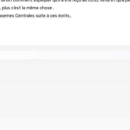
, plus c’est la même chose .
sernes Centrales suite à ces écrits…
re de wi-fi résidentiel
ale en faveur de l’éducation civique et des valeurs citoyenne
ents ont pris feu
MONTAGNE-BLANCHE : Enlevé, séquest
7 Août 2026 16h00