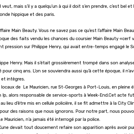
veut, mais s’il y a quelqu’un à qui il doit s’en prendre, c’est bel e
 monde hippique et des paris.
aire Main Beauty. Vous ne savez pas ce qu’est l’affaire Main Beaut
époque des faits vendu les chances du coursier Main Beauty «cerf v
t pression sur Philippe Henry, qui avait entre-temps engagé le S
lippe Henry. Mais il s’était grossièrement trompé dans son analyse. 
é pour cinq ans. L’on se souviendra aussi qu’à cette époque, il n’
et intègres.
s locaux de Le Mauricien, rue St-Georges à Port-Louis, en pleine él
an Ip, alors responsable de service-sports à Week-End.Cet acte f
 lieu d’être mis en cellule policière, il se fit admettre à la City Cl
e pour des raisons que nous ignorons. Pour notre part, nous pouv
 Mauricien, n’a jamais été interrogé par la police.
ne devait tout doucement refaire son apparition après avoir purgé 