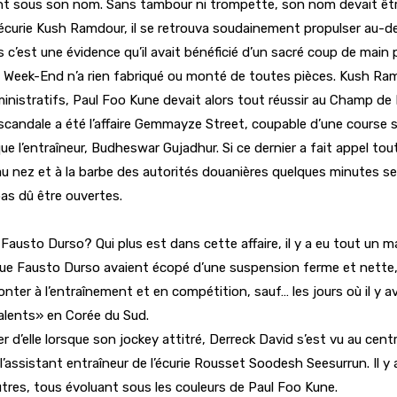
t sous son nom. Sans tambour ni trompette, son nom devait être pa
nte écurie Kush Ramdour, il se retrouva soudainement propulser au
’est une évidence qu’il avait bénéficié d’un sacré coup de main pou
 et Week-End n’a rien fabriqué ou monté de toutes pièces. Kush 
inistratifs, Paul Foo Kune devait alors tout réussir au Champ d
candale a été l’affaire Gemmayze Street, coupable d’une course su
l’entraîneur, Budheswar Gujadhur. Si ce dernier a fait appel tout 
 au nez et à la barbe des autorités douanières quelques minutes se
as dû être ouvertes.
 de Fausto Durso? Qui plus est dans cette affaire, il y a eu tout 
 que Fausto Durso avaient écopé d’une suspension ferme et nette, 
 monter à l’entraînement et en compétition, sauf… les jours où il y 
talents» en Corée du Sud.
rler d’elle lorsque son jockey attitré, Derreck David s’est vu au c
l’assistant entraîneur de l’écurie Rousset Soodesh Seesurrun. Il y
es, tous évoluant sous les couleurs de Paul Foo Kune.