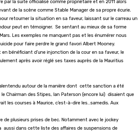
r la suite officialisé comme propriétaire et en 2011 alors
-devant de la scène comme Stable Manager de sa propre écurie.
r retourner la situation en sa faveur, laissant sur le carreau un
Ramdour peut en témoigner. Se sentant au mieux de sa forme
e Mars. Les exemples ne manquent pas et les énumérer nous
icide pour faire perdre le grand favori Albert Mooney.
en bénéficiant d’une injonction de la cour en sa faveur, le
ulement après avoir réglé ses taxes auprès de la Mauritius
un malentendu autour de la manière dont cette sanction a été
le Chairman des Stipes, Ian Paterson (encore lui) disaient que
avait les courses à Maurice, c’est-à-dire les…samedis. Aux
entre de plusieurs prises de bec. Notamment avec le jockey
 a aussi dans cette liste des affaires de suspensions de