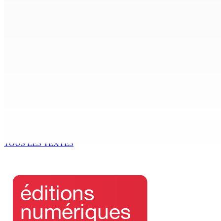
Marchés obligataires | Pour le compte du Gabon — AFG Capit
5 Août 2026 17h00
Le Kreol morisien au parlement | Arianne Navarre-Marie, De
5 Août 2026 16h00
Le Kreol morisien au parlement | Patrick Assirvaden, ministr
5 Août 2026 16h00
Sydney Pierre : « Je reste au Parti travailliste et je sièg
5 Août 2026 15h30
TOUS LES TEXTES