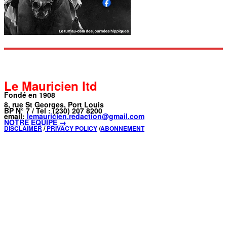
Le Mauricien ltd
Fondé en 1908
8, rue St Georges, Port Louis
BP N° 7 / Tel : (230) 207 8200
email:
lemauricien.redaction@gmail.com
NOTRE ÉQUIPE →
DISCLAIMER
/
PRIVACY POLICY
/
ABONNEMENT