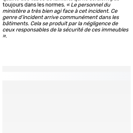
toujours dans les normes.
« Le personnel du
ministère a très bien agi face à cet incident. Ce
genre d’incident arrive communément dans les
bâtiments. Cela se produit par la négligence de
ceux responsables de la sécurité de ces immeubles
»
.
EN CONTINU
↻
TPLink Open Day :MT récompensée pour l’innovation en
matière de wi-fi résidentiel
7 Août 2026 19h00
Fléaux sociaux | Conseil des Religions : Mobilisation
nationale en faveur de l’éducation civique et des
valeurs citoyennes