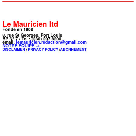
Le Mauricien ltd
Fondé en 1908
8, rue St Georges, Port Louis
BP N° 7 / Tel : (230) 207 8200
email:
lemauricien.redaction@gmail.com
NOTRE ÉQUIPE →
DISCLAIMER
/
PRIVACY POLICY
/
ABONNEMENT