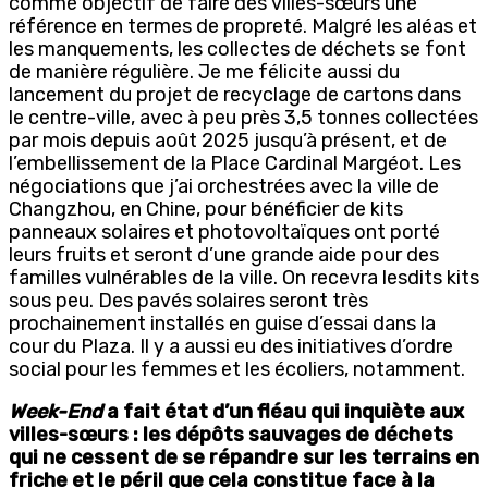
comme objectif de faire des villes-sœurs une
référence en termes de propreté. Malgré les aléas et
les manquements, les collectes de déchets se font
de manière régulière. Je me félicite aussi du
lancement du projet de recyclage de cartons dans
le centre-ville, avec à peu près 3,5 tonnes collectées
par mois depuis août 2025 jusqu’à présent,
et de
l’embellissement de la Place Cardinal Margéot. Les
négociations que j’ai orchestrées avec la ville de
Changzhou, en Chine, pour bénéficier de kits
panneaux solaires et photovoltaïques ont porté
leurs fruits et seront d’une grande aide pour des
familles vulnérables de la ville. On recevra lesdits kits
sous peu. Des pavés solaires seront très
prochainement installés en guise d’essai dans la
cour du Plaza. Il y a aussi eu des initiatives d’ordre
social pour les femmes et les écoliers, notamment.
Week-End
a fait état d’un fléau qui inquiète aux
villes-sœurs : les dépôts sauvages de déchets
qui ne cessent de se répandre sur les terrains en
friche et le péril que cela constitue face à la