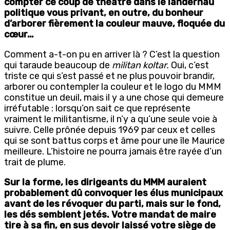
compter ce
coup de théâtre dans le landernau
politique vous privant, en outre, du bonheur
d’arborer fièrement la couleur mauve, floquée du
cœur…
Comment a-t-on pu en arriver là ? C’est la question
qui taraude beaucoup de
militan koltar.
Oui, c’est
triste ce qui s’est passé et ne plus pouvoir brandir,
arborer ou contempler la couleur et le logo du MMM
constitue un deuil, mais il y a une chose qui demeure
irréfutable : lorsqu’on sait ce que représente
vraiment le militantisme, il n’y a qu’une seule voie à
suivre. Celle prônée depuis 1969 par ceux et celles
qui se sont battus corps et âme pour une île Maurice
meilleure. L’histoire ne pourra jamais être rayée d’un
trait de plume.
Sur la forme, les dirigeants du MMM auraient
probablement dû convoquer les élus municipaux
avant de les révoquer du parti, mais sur le fond,
les dés semblent jetés. Votre mandat de maire
tire à sa fin, en sus devoir laissé votre siège de