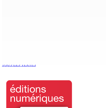
Who cares ?
6 Août 2026 12h23
FCC | Opération DeepCode : Pas de caution pour l’ex-
ASP Seewoo et l’inspecteur Deoojee reconduits en
cellule
6 Août 2026 12h00
Port-Louis | Marché Central La grogne des maraîchers
contre les marchands ambulants
6 Août 2026 12h00
TOUS LES TEXTES