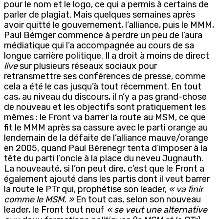
pour le nom et le logo, ce qui a permis à certains de
parler de plagiat. Mais quelques semaines après
avoir quitté le gouvernement, l’alliance, puis le MMM,
Paul Bérnger commence à perdre un peu de l’aura
médiatique qui l’a accompagnée au cours de sa
longue carrière politique. Il a droit à moins de direct
live
sur plusieurs réseaux sociaux pour
retransmettre ses conférences de presse, comme
cela a été le cas jusqu’à tout récemment. En tout
cas, au niveau du discours, il n’y a pas grand-chose
de nouveau et les objectifs sont pratiquement les
mêmes : le Front va barrer la route au MSM, ce que
fit le MMM après sa cassure avec le parti orange au
lendemain de la défaite de l’alliance mauve/orange
en 2005, quand Paul Bérenegr tenta d’imposer à la
tête du parti l’oncle à la place du neveu Jugnauth.
La nouveauté, si l’on peut dire, c’est que le Front a
également ajouté dans les partis dont il veut barrer
la route le PTr qui, prophétise son leader,
« va finir
comme le MSM. »
En tout cas, selon son nouveau
leader, le Front tout neuf
« se veut une alternative