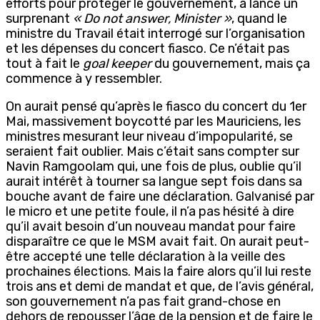
efforts pour protéger le gouvernement, a lancé un
surprenant
« Do not answer, Minister »
, quand le
ministre du Travail était interrogé sur l’organisation
et les dépenses du concert fiasco. Ce n’était pas
tout à fait le
goal keeper
du gouvernement, mais ça
commence à y ressembler.
On aurait pensé qu’après le fiasco du concert du 1er
Mai, massivement boycotté par les Mauriciens, les
ministres mesurant leur niveau d’impopularité, se
seraient fait oublier. Mais c’était sans compter sur
Navin Ramgoolam qui, une fois de plus, oublie qu’il
aurait intérêt à tourner sa langue sept fois dans sa
bouche avant de faire une déclaration. Galvanisé par
le micro et une petite foule, il n’a pas hésité à dire
qu’il avait besoin d’un nouveau mandat pour faire
disparaître ce que le MSM avait fait. On aurait peut-
être accepté une telle déclaration à la veille des
prochaines élections. Mais la faire alors qu’il lui reste
trois ans et demi de mandat et que, de l’avis général,
son gouvernement n’a pas fait grand-chose en
dehors de repousser l’âge de la pension et de faire le