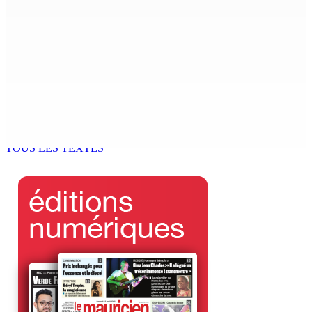
7 Août 2026 15h00
Franco Quirin : « Une position de stricte neutralité »
7 Août 2026 12h00
Océan Indien | Saisie de 157,5 kg de drogue : L’ex-JM
prend ses distances de la SUV et du gandia
7 Août 2026 11h49
TOUS LES TEXTES