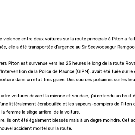
re violence entre deux voitures sur la route principale à Piton a f
lessée, elle a été transportée d’urgence au Sir Seewoosagur Ramgo
t vers Piton est survenue vers les 23 heures le long de la route R
tervention de la Police de Maurice (GIPM), avait été tuée sur le 
voituire dans un état très grave. Des sources policières sur les lie
uatre voitures devant la mienne et soudain, j’ai entendu un bruit é
 littéralement écrabouillée et les sapeurs-pompiers de Piton ont
a femme le siège arrière de la voiture.
ure. Ils ont été également blessés mais à un degré moindre. Cet a
nouvel accident mortel sur la route.