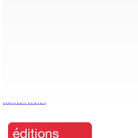
Madagascar : La Banque centrale relève son taux directeur
6 Août 2026 15h00
ACCESS TO JUSTICE IN MAURITIUS : If This Can Happen to a Se
6 Août 2026 15h00
MONDE ESTUDIANTIN | Municipalité de Port-Louis — NAFCO : 
6 Août 2026 14h00
Kugan Parapen, Junior Minister à la Sécurité sociale « Le p
6 Août 2026 13h00
TOUS LES TEXTES