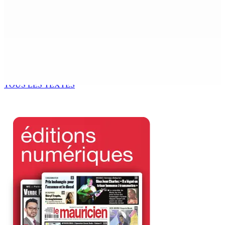
FCC | Réseau d’importation de drogue : Steven
Moothoocurpen libéré sous caution
7 Août 2026 15h00
CIMETIÈRE DE BOIS-MARCHAND : Une inconnue inhumée
plus d’un an après son décès dans un accident
7 Août 2026 15h00
TOUS LES TEXTES