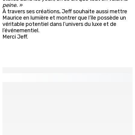
peine. »
À travers ses créations, Jeff souhaite aussi mettre
Maurice en lumière et montrer que l’île possède un
véritable potentiel dans l’univers du luxe et de
l’événementiel.
Merci Jeff.
EN CONTINU
↻
Crash d’un hydravion à La Prairie : un touriste polonais
de 25 ans décède, le pilote indien de 28 ans blessé
4 Août 2026 19h42
RÉHABILITATION Poser un regard bienveillant sur le
détenu