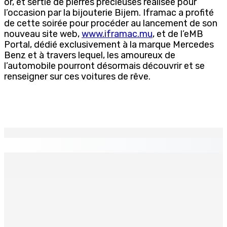
or, et sertie de pierres précieuses réalisée pour
l’occasion par la bijouterie Bijem. Iframac a profité
de cette soirée pour procéder au lancement de son
nouveau site web,
www.iframac.mu
, et de l’eMB
Portal, dédié exclusivement à la marque Mercedes
Benz et à travers lequel, les amoureux de
l’automobile pourront désormais découvrir et se
renseigner sur ces voitures de rêve.
EN CONTINU
↻
Antananarivo : 27e Foire internationale de l’économie
rurale
6 Août 2026 16h00
Secteur immobilier :Une réflexion autour des prêts