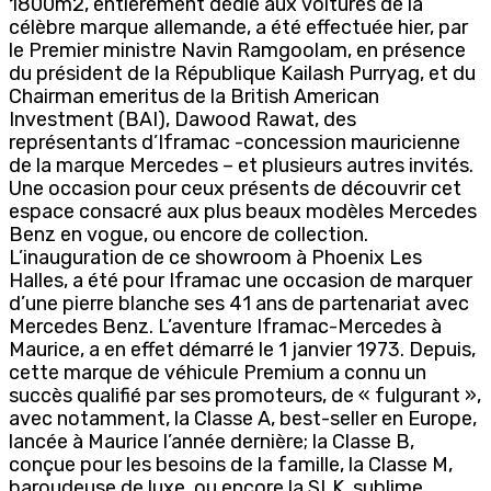
1800m2, entièrement dédié aux voitures de la
célèbre marque allemande, a été effectuée hier, par
le Premier ministre Navin Ramgoolam, en présence
du président de la République Kailash Purryag, et du
Chairman emeritus de la British American
Investment (BAI), Dawood Rawat, des
représentants d’Iframac -concession mauricienne
de la marque Mercedes – et plusieurs autres invités.
Une occasion pour ceux présents de découvrir cet
espace consacré aux plus beaux modèles Mercedes
Benz en vogue, ou encore de collection.
L’inauguration de ce showroom à Phoenix Les
Halles, a été pour Iframac une occasion de marquer
d’une pierre blanche ses 41 ans de partenariat avec
Mercedes Benz. L’aventure Iframac-Mercedes à
Maurice, a en effet démarré le 1 janvier 1973. Depuis,
cette marque de véhicule Premium a connu un
succès qualifié par ses promoteurs, de « fulgurant »,
avec notamment, la Classe A, best-seller en Europe,
lancée à Maurice l’année dernière; la Classe B,
conçue pour les besoins de la famille, la Classe M,
baroudeuse de luxe, ou encore la SLK, sublime