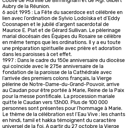
Couve de Murville de Birmingham et de Mgr. Gilbert
Aubry de la Réunion.
6 août 1995 : La Fête du sacerdoce est célébrée en
lien avec l’ordination de Sylvio Lodoïska et d’Eddy
Coosnapen et le jubilé d’argent sacerdotal de
Maurice E. Piat et de Gérard Sullivan. Le pèlerinage
marial diocésain des Équipes du Rosaire se célèbre
en même temps que les ordinations. Il y a eu toute
une préparation spirituelle avec prière et adoration
dans les paroisses à cet effet.
1997 : Dans le cadre du 150e anniversaire du diocèse
qui coïncide avec le 275e anniversaire de la
fondation de la paroisse de la Cathédrale avec
l’arrivée des premiers colons français, la Vierge
pèlerine de Notre-Dame-du-Grand-Pouvoir, arrive
au Caudan pour être portée à Marie, Reine de la Paix
pour la messe pontificale. La procession mariale
quitte le Caudan vers 13h00. Plus de 100 000
personnes sont présentes pour l’hommage à Marie.
Le thème de la célébration est l’Eau Vive ; les chants
en hindi, tamil et hakka témoignent du caractère
universel de la foi. A partir du 27 octobre la Vierge