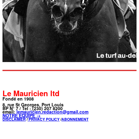
Le Mauricien ltd
Fondé en 1908
8, rue St Georges, Port Louis
BP N° 7 / Tel : (230) 207 8200
email:
lemauricien.redaction@gmail.com
NOTRE ÉQUIPE →
DISCLAIMER
/
PRIVACY POLICY
/
ABONNEMENT