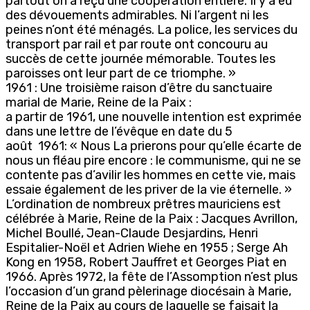
partout on a reçu une coopération entière. Il y a eu
des dévouements admirables. Ni l’argent ni les
peines n’ont été ménagés. La police, les services du
transport par rail et par route ont concouru au
succès de cette journée mémorable. Toutes les
paroisses ont leur part de ce triomphe. »
1961 : Une troisième raison d’être du sanctuaire
marial de Marie, Reine de la Paix :
a partir de 1961, une nouvelle intention est exprimée
dans une lettre de l’évêque en date du 5
août 1961: « Nous La prierons pour qu’elle écarte de
nous un fléau pire encore : le communisme, qui ne se
contente pas d’avilir les hommes en cette vie, mais
essaie également de les priver de la vie éternelle. »
L’ordination de nombreux prêtres mauriciens est
célébrée à Marie, Reine de la Paix : Jacques Avrillon,
Michel Boullé, Jean-Claude Desjardins, Henri
Espitalier-Noël et Adrien Wiehe en 1955 ; Serge Ah
Kong en 1958, Robert Jauffret et Georges Piat en
1966. Après 1972, la fête de l’Assomption n’est plus
l’occasion d’un grand pèlerinage diocésain à Marie,
Reine de la Paix au cours de laquelle se faisait la