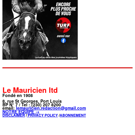
Le Mauricien ltd
Fondé en 1908
8, rue St Georges, Port Louis
BP N° 7 / Tel : (230) 207 8200
email:
lemauricien.redaction@gmail.com
NOTRE ÉQUIPE →
DISCLAIMER
/
PRIVACY POLICY
/
ABONNEMENT