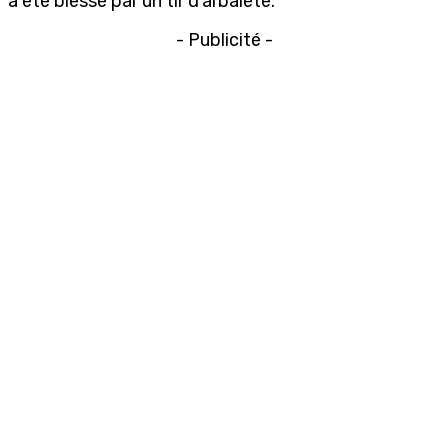
a été blessé par un tir d’arbalète.
- Publicité -