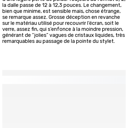
la dalle passe de 12 à 12,3 pouces. Le changement,
bien que minime, est sensible mais, chose étrange,
se remarque assez. Grosse déception en revanche
sur le matériau utilisé pour recouvrir l’écran, soit le
verre, assez fin, qui s’enfonce à la moindre pression,
générant de “jolies” vagues de cristaux liquides, très
remarquables au passage de la pointe du stylet.
EN CONTINU
↻
Depuis décembre 2024 : Rs 18 millions de dépenses
pour les missions parlementaires
5 Août 2026 07h00
CWA | Internal Pipe Replacement Programme —
Polémique autour de l’installation des conduites