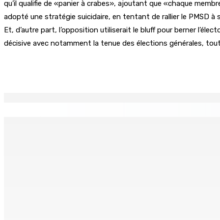
qu’il qualifie de «panier à crabes», ajoutant que «chaque membr
adopté une stratégie suicidaire, en tentant de rallier le PMSD à 
Et, d’autre part, l’opposition utiliserait le bluff pour berner l
décisive avec notamment la tenue des élections générales, tout c
Partager
EN CONTINU
↻
Région : Stéphanie Anquetil admise à l’African Academy for
7 Août 2026 08h00
Réforme des pensions | En vue de la promulgation La PKS
7 Août 2026 07h00
Un passager mauricien décède à bord d’un vol d’Air Mauriti