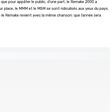
que pour appâter le public, d’une part, le Remake 2000 a
eur place, le MMM et le MSM se sont ridiculisés aux yeux du pays.
nnée le Remake revient avec la même chanson: que l’année sera
Un jeune vend de la drogue près du Marché Central
8h00