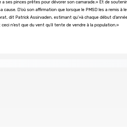
e a ses pinces prêtes pour dévorer son camarade.» Et de soutenir 
sa cause. D’où son affirmation que lorsque le PMSD les a remis à l
’électorat, dit Patrick Assirvaden, estimant qu’»à chaque début d’a
eci n’est que du vent qu’il tente de vendre à la population.»
 Women in Political Leadership
 demande à Gokhool de retenir son Assent
Port-Louis : 
6 Août 2026 1
us