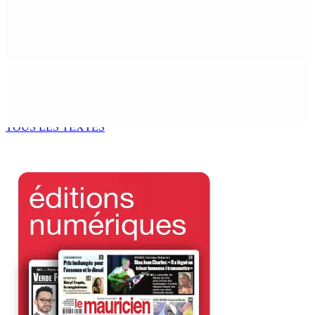
Adrien Duval a démissionné de ses fonctions
d’Opposition Whip et de président du Public Accounts
Committee (PAC)
6 Août 2026 17h52
Antananarivo : 27e Foire internationale de l’économie
rurale
6 Août 2026 16h00
TOUS LES TEXTES