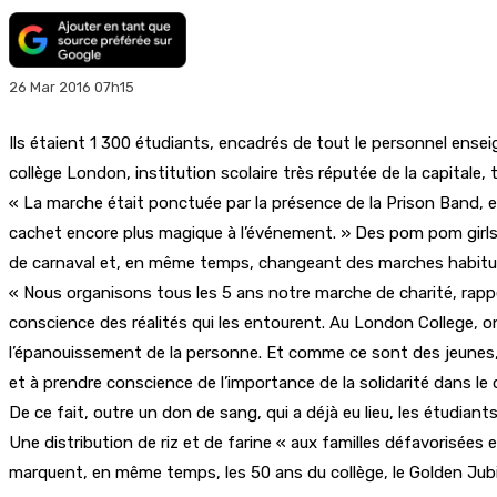
26 Mar 2016 07h15
Ils étaient 1 300 étudiants, encadrés de tout le personnel enseig
collège London, institution scolaire très réputée de la capitale,
« La marche était ponctuée par la présence de la Prison Band, 
cachet encore plus magique à l’événement. » Des pom pom girls d
de carnaval et, en même temps, changeant des marches habitue
« Nous organisons tous les 5 ans notre marche de charité, rappe
conscience des réalités qui les entourent. Au London College, o
l’épanouissement de la personne. Et comme ce sont des jeunes, i
et à prendre conscience de l’importance de la solidarité dans le 
De ce fait, outre un don de sang, qui a déjà eu lieu, les étudiant
Une distribution de riz et de farine « aux familles défavorisées
marquent, en même temps, les 50 ans du collège, le Golden Jubile