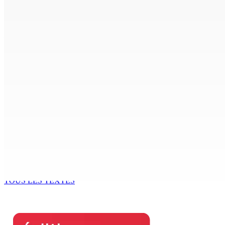
6 Août 2026 17h52
Antananarivo : 27e Foire internationale de l’économie rural
6 Août 2026 16h00
Enquête de l’ADSU : la première audition de Véronique Leu-
6 Août 2026 15h49
Madagascar : La Banque centrale relève son taux directeur
6 Août 2026 15h00
ACCESS TO JUSTICE IN MAURITIUS : If This Can Happen to a Se
6 Août 2026 15h00
TOUS LES TEXTES