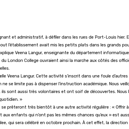
nant et administratif, à défiler dans les rues de Port-Louis hier.
 tout l’établissement avait mis les petits plats dans les grands po
explique Veena Langur, enseignante du département informatique d
u London College ouvraient ainsi la marche aux côtés des officier
lles.
lle Veena Langur. Cette activité s’inscrit dans une foule d’autre
n ne se limite pas à dispenser l’instruction académique. Nous ve
ls sont aussi très volontaires et ont soif de découvertes. Nous 
quotidien. »
s se prêteront très bientôt à une autre activité régulière : « Offri
 et aux enfants qui n’ont pas les mêmes chances qu’eux » est aussi
e, qui sera célébré en octobre prochain. À cet effet, la direction