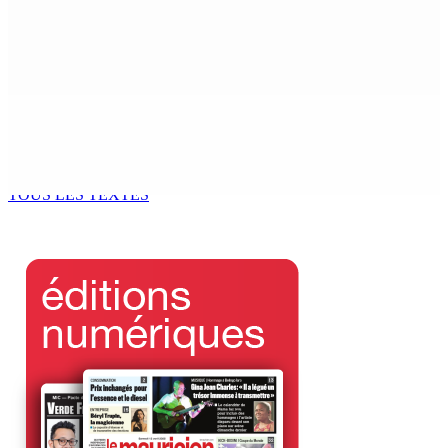
MONDE ESTUDIANTIN | Municipalité de Port-Louis —
NAFCO : Concours national de débat prévu le jeudi 13
6 Août 2026 14h00
Kugan Parapen, Junior Minister à la Sécurité sociale «
Le processus de décolonisation est toujours inachevé
»
6 Août 2026 13h00
TOUS LES TEXTES