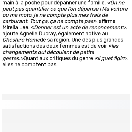
main à la poche pour dépanner une famille.
«On ne
peut pas quantifier ce que l’on dépense ! Ma voiture
ou ma moto, je ne compte plus mes frais de
carburant. Tout ça, ça ne compte pas»
, affirme
Mirella Lee.
«Donner est un acte de renoncement»
,
ajoute Agnelle Ducray, également active au
Cheshire Home
de sa région. Une des plus grandes
satisfactions des deux femmes est de voir
«les
changements qui découlent de petits
gestes.»
Quant aux critiques du genre
«li guet figir»
,
elles ne comptent pas.
EN CONTINU
↻
Atma Shanto entame une grève de la faim et réclame une
révision des lois du travail