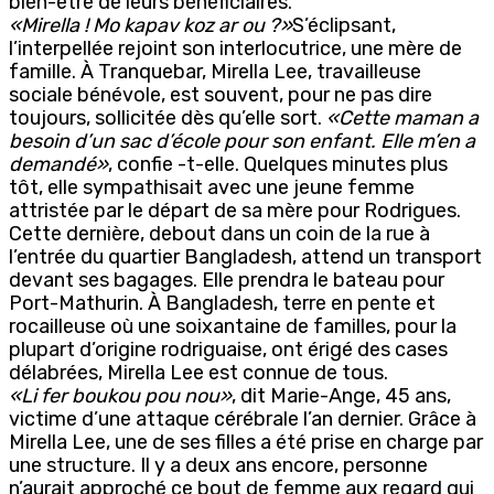
bien-être de leurs bénéficiaires.
«Mirella ! Mo kapav koz ar ou ?»
S’éclipsant,
l’interpellée rejoint son interlocutrice, une mère de
famille. À Tranquebar, Mirella Lee, travailleuse
sociale bénévole, est souvent, pour ne pas dire
toujours, sollicitée dès qu’elle sort.
«Cette maman a
besoin d’un sac d’école pour son enfant. Elle m’en a
demandé»
, confie -t-elle. Quelques minutes plus
tôt, elle sympathisait avec une jeune femme
attristée par le départ de sa mère pour Rodrigues.
Cette dernière, debout dans un coin de la rue à
l’entrée du quartier Bangladesh, attend un transport
devant ses bagages. Elle prendra le bateau pour
Port-Mathurin. À Bangladesh, terre en pente et
rocailleuse où une soixantaine de familles, pour la
plupart d’origine rodriguaise, ont érigé des cases
délabrées, Mirella Lee est connue de tous.
«Li fer boukou pou nou»
, dit Marie-Ange, 45 ans,
victime d’une attaque cérébrale l’an dernier. Grâce à
Mirella Lee, une de ses filles a été prise en charge par
une structure. Il y a deux ans encore, personne
n’aurait approché ce bout de femme aux regard qui