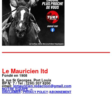
Le Mauricien ltd
Fondé en 1908
8, rue St Georges, Port Louis
BP N° 7 / Tel : (230) 207 8200
email:
lemauricien.redaction@gmail.com
NOTRE ÉQUIPE →
DISCLAIMER
/
PRIVACY POLICY
/
ABONNEMENT