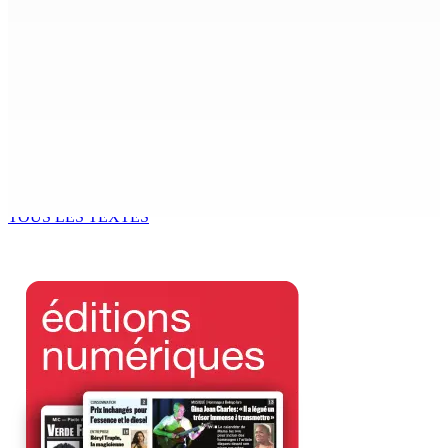
10 Août 2026 07h00
Enfouissement des conduits sur la partie rocheuse du
littoral de Trou aux Biches : La CWA rectifie le tir après le
travail bâclé du...
10 Août 2026 07h00
La météo de ce lundi 10 août
10 Août 2026 05h30
TOUS LES TEXTES