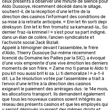
ceux présents à observer une minute de silence pour
Aldo Dussoye, récemment décédé dans le sillage,
soutient-il, de la réception d’une lettre de la
direction des casinos l’informant des conditions de
sa mise à la retraite anticipée. « Enn let fin sorti depi
direksyon. Enn let ki finn tromatiz sa kamarad-la… So
dernier fraz-la kriminel ! » s’est pour sa part indigné,
dans un élan de colère, l’ancien syndicaliste et
l’activiste social Jack Bizlall.
Appelé à témoigner devant l’assemblée, le frère
d’Aldo, Thierry Dussoye (lui-même récemment
licencié du Domaine les Pailles par la SIC), a évoqué
d’une voix empreinte d’une vive émotion les derniers
moments de son frère. « Zame mo ti panse ki Aldo ti
pou kit nou aussi brit ki sa. Li ti demoralize ! » a-t-il
dit. La 3e résolution votée par l’assemblée a trait à
l’envoi d’une lettre à la direction des casinos
exigeant le paiement des arrérages dus : le 14e mois,
les allocations transport. Ils demandent également
que tous les nouveaux casinos soient intégrés au
réseau des présents casinos et que les employés qui
y seront déployés jouissent des mêmes droits et