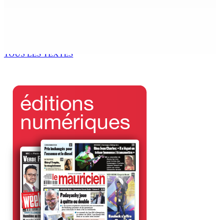
Réunion des délégués | À la GTU House — Vijay
Bundhun élu président du Conseil des Syndicats
4 Août 2026 13h00
TOUS LES TEXTES