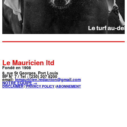
Le Mauricien ltd
Fondé en 1908
8, rue St Georges, Port Louis
BP N° 7 / Tel : (230) 207 8200
email:
lemauricien.redaction@gmail.com
NOTRE ÉQUIPE →
DISCLAIMER
/
PRIVACY POLICY
/
ABONNEMENT