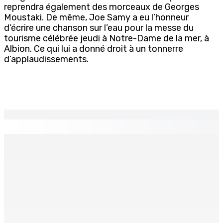
reprendra également des morceaux de Georges
Moustaki. De même, Joe Samy a eu l’honneur
d’écrire une chanson sur l’eau pour la messe du
tourisme célébrée jeudi à Notre-Dame de la mer, à
Albion. Ce qui lui a donné droit à un tonnerre
d’applaudissements.
EN CONTINU
↻
Un passager mauricien décède à bord d’un vol d’Air
Mauritius
6 Août 2026 17h56
Adrien Duval a démissionné de ses fonctions
d’Opposition Whip et de président du Public Accounts
Committee (PAC)