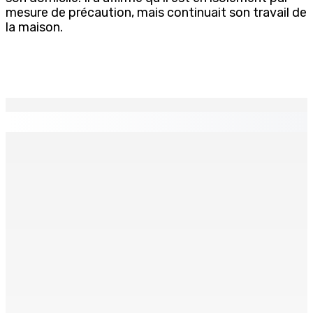
mesure de précaution, mais continuait son travail de
la maison.
EN CONTINU
↻
LA-PRAIRIE — Crash d’un hydravion : Le tableau de bord
et un I-pad seront analysés par la DCA
8 Août 2026 15h00
Joe Lesjongard: »mo espere ki monn fer travay-la
kouma bizin »
8 Août 2026 14h00
PLAISANCE — Station expérimentale : Un verger
stratégique au nom de la sécurité alimentaire