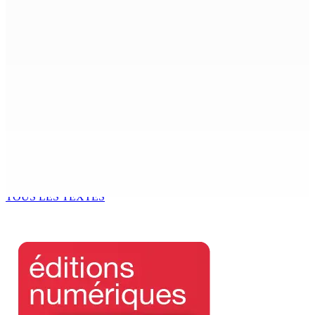
Logement : Re 1 pour les ménages aux revenus
inférieurs à Rs 48 000
8 Août 2026 09h55
(IN)SÉCURITÉ ROUTIÈRE — Crève-cœur : Salman Jeetoo
meurt écrasé sous une voiture en panne
8 Août 2026 09h35
POLITIQUE : Bhadain réclame la démission de Leu-
Govind du Parlement
8 Août 2026 09h31
TOUS LES TEXTES